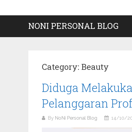
Skip
to
content
NONI PERSONAL BLOG
Category:
Beauty
Diduga Melakuka
Pelanggaran Prof
By
NoNi Personal Blog
14/10/2