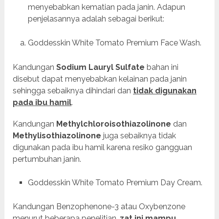
menyebabkan kematian pada janin. Adapun
penjelasannya adalah sebagai berikut:
Goddesskin White Tomato Premium Face Wash.
Kandungan
Sodium L
auryl Sulfat
e
bahan ini
disebut dapat menyebabkan kelainan pada janin
sehingga sebaiknya dihindari dan
tidak digunakan
pada ibu hamil
.
Kandungan
Methylchloroisothiazolinone
dan
Methylisothiazolinone
juga sebaiknya tidak
digunakan pada ibu hamil karena resiko gangguan
pertumbuhan janin.
Goddesskin White Tomato Premium Day Cream.
Kandungan Benzophenone-3 atau Oxybenzone
menurut beberapa penelitian,
zat ini mampu