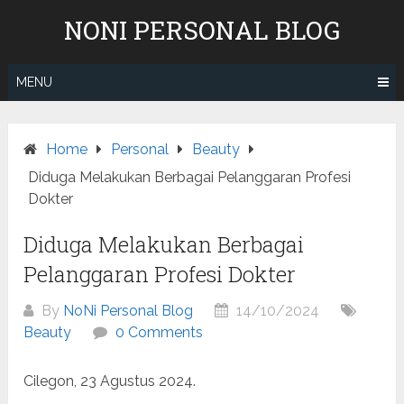
Skip
NONI PERSONAL BLOG
to
content
MENU
Home
Personal
Beauty
Diduga Melakukan Berbagai Pelanggaran Profesi
Dokter
Diduga Melakukan Berbagai
Pelanggaran Profesi Dokter
By
NoNi Personal Blog
14/10/2024
Beauty
0 Comments
Cilegon, 23 Agustus 2024.