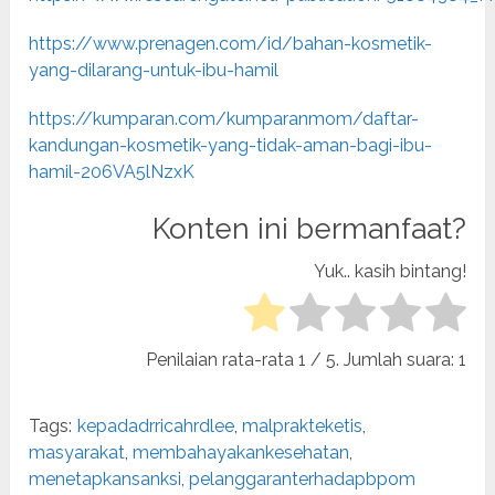
https://www.prenagen.com/id/bahan-kosmetik-
yang-dilarang-untuk-ibu-hamil
https://kumparan.com/kumparanmom/daftar-
kandungan-kosmetik-yang-tidak-aman-bagi-ibu-
hamil-206VA5lNzxK
Konten ini bermanfaat?
Yuk.. kasih bintang!
Penilaian rata-rata
1
/ 5. Jumlah suara:
1
Tags:
kepadadrricahrdlee
,
malprakteketis
,
masyarakat
,
membahayakankesehatan
,
menetapkansanksi
,
pelanggaranterhadapbpom