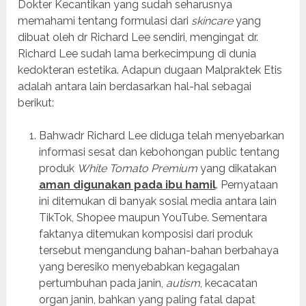
Dokter Kecantikan yang sudah seharusnya
memahami tentang formulasi dari
skin
c
are
yang
dibuat oleh dr Richard Lee sendiri, mengingat dr.
Richard Lee sudah lama berkecimpung di dunia
kedokteran estetika. Adapun dugaan Malpraktek Etis
adalah antara lain berdasarkan hal-hal sebagai
berikut:
Bahwadr Richard Lee diduga telah menyebarkan
informasi sesat dan kebohongan public tentang
produk
White Tomato
P
remium
yang dikatakan
aman digunakan pada ibu hamil
. Pernyataan
ini ditemukan di banyak sosial media antara lain
TikTok, Shopee maupun YouTube. Sementara
faktanya ditemukan komposisi dari produk
tersebut mengandung bahan-bahan berbahaya
yang beresiko menyebabkan kegagalan
pertumbuhan pada janin,
a
utism
, kecacatan
organ janin, bahkan yang paling fatal dapat