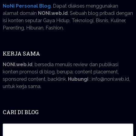
NoNi Personal Blog
. Dapat diakses menggunakan
alamat domain
NONI.web.id
. Sebuah blog pribadi dengan
isi konten seputar Gaya Hidup, Teknologi, Bisnis, Kuliner,
Parenting, Hiburan, Fashion.
KERJA SAMA
NONI.web.id
, bersedia menulis review dan publikasi
konten promosi di blog, berupa: content placement,
sponsored content, backlink.
Hubungi
: info@noni.web.id,
untuk kerja sama.
CARI DI BLOG