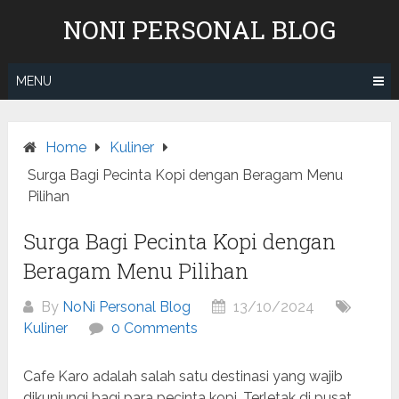
Skip
NONI PERSONAL BLOG
to
content
MENU
Home
Kuliner
Surga Bagi Pecinta Kopi dengan Beragam Menu
Pilihan
Surga Bagi Pecinta Kopi dengan
Beragam Menu Pilihan
By
NoNi Personal Blog
13/10/2024
Kuliner
0 Comments
Cafe Karo adalah salah satu destinasi yang wajib
dikunjungi bagi para pecinta kopi. Terletak di pusat