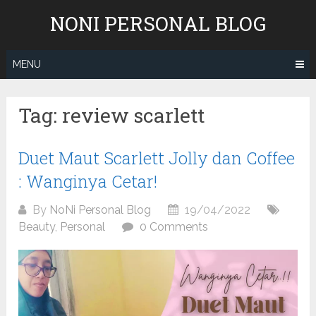
Skip
NONI PERSONAL BLOG
to
content
MENU
Tag:
review scarlett
Duet Maut Scarlett Jolly dan Coffee
: Wanginya Cetar!
By
NoNi Personal Blog
19/04/2022
Beauty
,
Personal
0 Comments